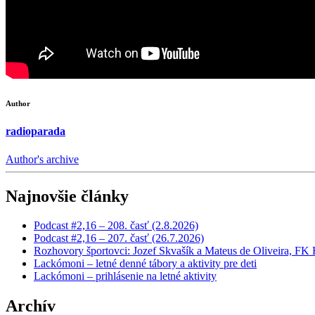
Author
radioparada
Author's archive
Najnovšie články
Podcast #2,16 – 208. časť (2.8.2026)
Podcast #2,16 – 207. časť (26.7.2026)
Rozhovory športovci: Jozef Skvašík a Mateus de Oliveira, F
Lackómoni – letné denné tábory a aktivity pre deti
Lackómoni – prihlásenie na letné aktivity
Archív