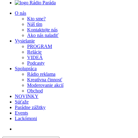
Rádio Paráda
O nás
Kto sme?
Náš tím
Kontaktujte nás
Ako nás naladiť
Vysielanie
PROGRAM
Relácie
VIDEÁ
Podcasty
Spolupráca
Rádio reklama
Kreatívna činnosť
Moderovanie akcií
Obchod
NOVINKY
Súťaže
Parádne zážitky
Events
Lackómoni