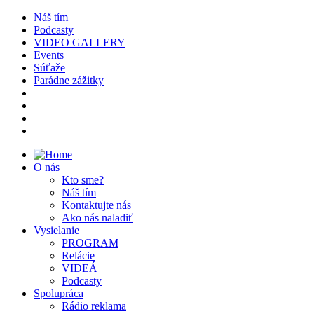
Náš tím
Podcasty
VIDEO GALLERY
Events
Súťaže
Parádne zážitky
O nás
Kto sme?
Náš tím
Kontaktujte nás
Ako nás naladiť
Vysielanie
PROGRAM
Relácie
VIDEÁ
Podcasty
Spolupráca
Rádio reklama