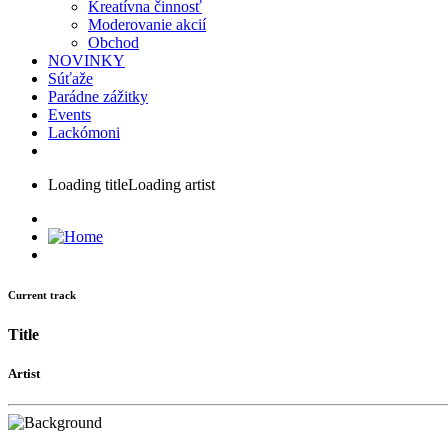
Kreatívna činnosť
Moderovanie akcií
Obchod
NOVINKY
Súťaže
Parádne zážitky
Events
Lackómoni
Loading title
Loading artist
Current track
Title
Artist