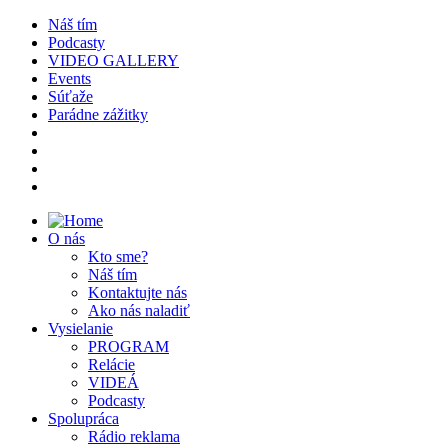
Náš tím
Podcasty
VIDEO GALLERY
Events
Súťaže
Parádne zážitky
O nás
Kto sme?
Náš tím
Kontaktujte nás
Ako nás naladiť
Vysielanie
PROGRAM
Relácie
VIDEÁ
Podcasty
Spolupráca
Rádio reklama