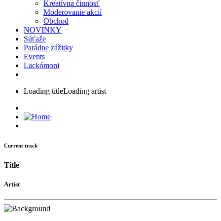
Kreatívna činnosť
Moderovanie akcií
Obchod
NOVINKY
Súťaže
Parádne zážitky
Events
Lackómoni
Loading title
Loading artist
Current track
Title
Artist