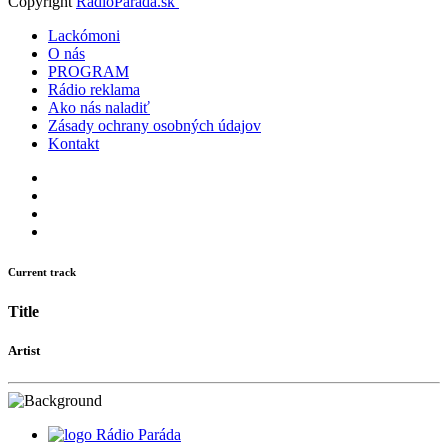
Copyright
RadioParada.sk
Lackómoni
O nás
PROGRAM
Rádio reklama
Ako nás naladiť
Zásady ochrany osobných údajov
Kontakt
Current track
Title
Artist
Rádio Paráda