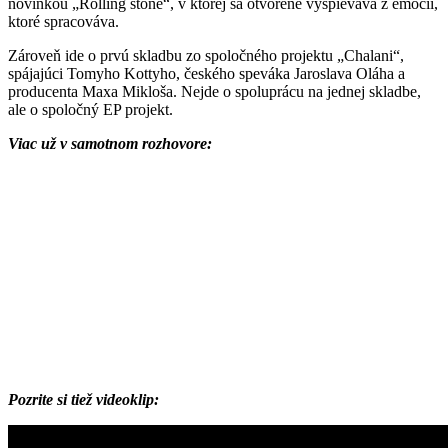
novinkou „Rolling stone“, v ktorej sa otvorene vyspievava z emócií,
ktoré spracováva.
Zároveň ide o prvú skladbu zo spoločného projektu „Chalani“,
spájajúci Tomyho Kottyho, českého speváka Jaroslava Oláha a
producenta Maxa Mikloša. Nejde o spoluprácu na jednej skladbe,
ale o spoločný EP projekt.
Viac už v samotnom rozhovore:
Pozrite si tiež videoklip: