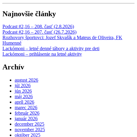
Najnovšie články
Podcast #2,16 – 208. časť (2.8.2026)
Podcast #2,16 – 207. časť (26.7.2026)
Rozhovory športovci: Jozef Skvašík a Mateus de Oliveira, FK
Humenné
Lackómoni – letné denné tábory a aktivity pre deti
Lackómoni – prihlásenie na letné aktivity
Archív
august 2026
júl 2026
jún 2026
máj 2026
apríl 2026
marec 2026
február 2026
január 2026
december 2025
november 2025
október 2025