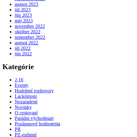
august 2023
júl 2023
jún 2023
máj 2023
november 2022
október 2022
september 2022
august 2022
júl 2022
jún 2022
Kategórie
2,16
Eventy
Hudobné rozhovory
Lackómoni
Nezaradené
Novinky
O cestovaní
Parádni východniari
Pozápasové hodnotenia
PR
PZ-rodinné