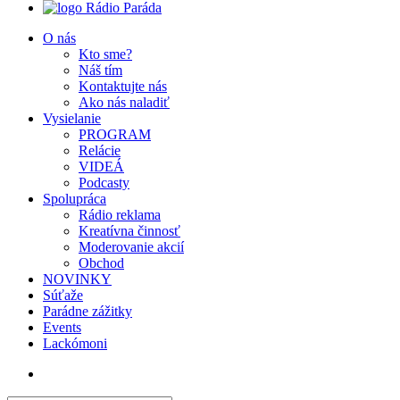
Rádio Paráda
O nás
Kto sme?
Náš tím
Kontaktujte nás
Ako nás naladiť
Vysielanie
PROGRAM
Relácie
VIDEÁ
Podcasty
Spolupráca
Rádio reklama
Kreatívna činnosť
Moderovanie akcií
Obchod
NOVINKY
Súťaže
Parádne zážitky
Events
Lackómoni