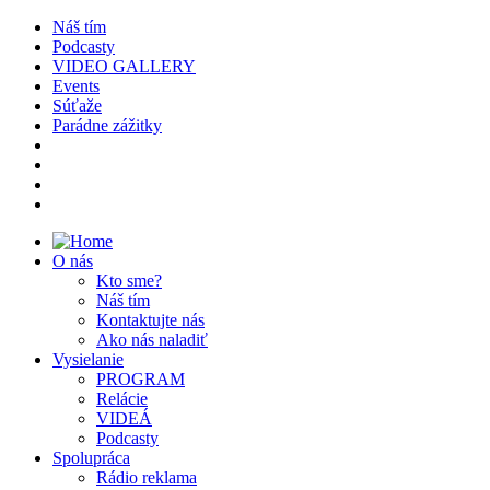
Náš tím
Podcasty
VIDEO GALLERY
Events
Súťaže
Parádne zážitky
O nás
Kto sme?
Náš tím
Kontaktujte nás
Ako nás naladiť
Vysielanie
PROGRAM
Relácie
VIDEÁ
Podcasty
Spolupráca
Rádio reklama