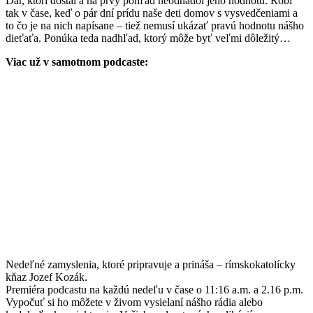
Dar, ktorí dostal a na prvý pohľad neodhadol jeho hodnotu. Robí
tak v čase, keď o pár dní prídu naše deti domov s vysvedčeniami a
to čo je na nich napísane – tiež nemusí ukázať pravú hodnotu nášho
dieťaťa. Ponúka teda nadhľad, ktorý môže byť veľmi dôležitý…
Viac už v samotnom podcaste:
Nedeľné zamyslenia, ktoré pripravuje a prináša – rímskokatolícky
kňaz Jozef Kozák.
Premiéra podcastu na každú nedeľu v čase o 11:16 a.m. a 2.16 p.m.
Vypočuť si ho môžete v živom vysielaní nášho rádia alebo