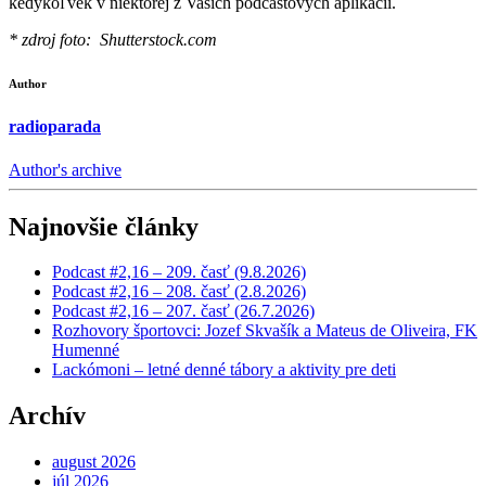
kedykoľvek v niektorej z Vašich podcastových aplikácií.
* zdroj foto: Shutterstock.com
Author
radioparada
Author's archive
Najnovšie články
Podcast #2,16 – 209. časť (9.8.2026)
Podcast #2,16 – 208. časť (2.8.2026)
Podcast #2,16 – 207. časť (26.7.2026)
Rozhovory športovci: Jozef Skvašík a Mateus de Oliveira, FK
Humenné
Lackómoni – letné denné tábory a aktivity pre deti
Archív
august 2026
júl 2026