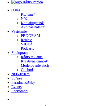
Rádio Paráda
O nás
Kto sme?
Náš tím
Kontaktujte nás
Ako nás naladiť
Vysielanie
PROGRAM
Relácie
VIDEÁ
Podcasty
Spolupráca
Rádio reklama
Kreatívna činnosť
Moderovanie akcií
Obchod
NOVINKY
Súťaže
Parádne zážitky
Events
Lackómoni