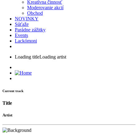
Kreatívna činnosť
Moderovanie akcií
Obchod
NOVINKY
Súťaže
Parádne zážitky
Events
Lackómoni
Loading title
Loading artist
Current track
Title
Artist