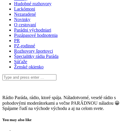
Hudobné rozhovory
Lackómoni
Nezaradené
Novinky
O cestovaní
Parádni východniari
Pozápasové hodnotenia
PR
PZ-rodinné
Rozhovory športovci
Špecialitky rádia Paráda
Súťaže
Ženské okienko
Rádio Paráda, rádio, ktoré spája. Náladotvorné, veselé rádio s
pohodovými moderátorkami a večne PARÁDNOU náladou 😀
Spájame ľudí na východe východu a aj na celom svete.
You may also like