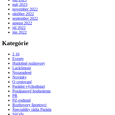
máj 2023
november 2022
október 2022
september 2022
august 2022
júl 2022
jún 2022
Kategórie
2,16
Eventy
Hudobné rozhovory
Lackómoni
Nezaradené
Novinky
O cestovaní
Parádni východniari
Pozápasové hodnotenia
PR
PZ-rodinné
Rozhovory športovci
Špecialitky rádia Paráda
Súťaže