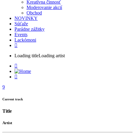
Kreatívna činnosť
Moderovanie akcií
Obchod
NOVINKY
Súťaže
Parádne zážitky
Events
Lackómoni
Loading title
Loading artist
Current track
Title
Artist