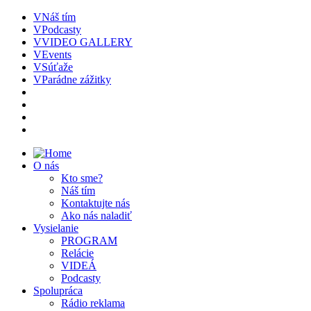
Náš tím
Podcasty
VIDEO GALLERY
Events
Súťaže
Parádne zážitky
O nás
Kto sme?
Náš tím
Kontaktujte nás
Ako nás naladiť
Vysielanie
PROGRAM
Relácie
VIDEÁ
Podcasty
Spolupráca
Rádio reklama