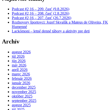
Podcast #2,16 – 209. časť (9.8.2026)
Podcast #2,16 – 208. časť (2.8.2026)
Podcast #2,16 – 207. časť (26.7.2026)
Rozhovory športovci: Jozef Skvašík a Mateus de Oliveira, FK
Humenné
Lackómoni – letné denné tábory a aktivity pre deti
Archív
august 2026
júl 2026
jún 2026
máj 2026
apríl 2026
marec 2026
február 2026
január 2026
december 2025
november 2025
október 2025
september 2025
august 2025
júl 2025