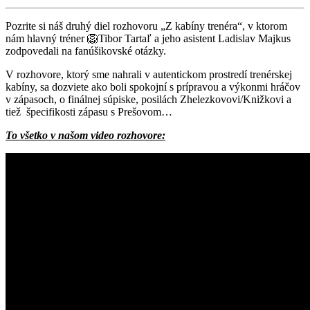
Pozrite si náš druhý diel rozhovoru „Z kabíny trenéra“, v ktorom
nám hlavný tréner 🦁Tibor Tartaľ a jeho asistent Ladislav Majkus
zodpovedali na fanúšikovské otázky.
V rozhovore, ktorý sme nahrali v autentickom prostredí trenérskej
kabíny, sa dozviete ako boli spokojní s prípravou a výkonmi hráčov
v zápasoch, o finálnej súpiske, posilách Zhelezkovovi/Knižkovi a
tiež špecifikosti zápasu s Prešovom…
To všetko v našom video rozhovore: