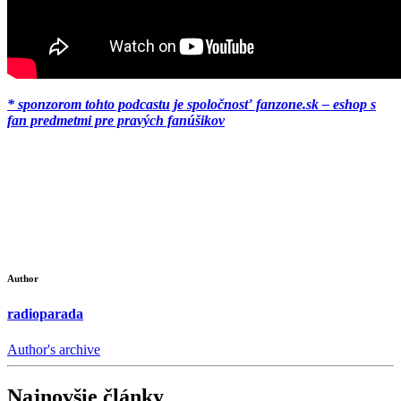
* sponzorom tohto podcastu je spoločnosť fanzone.sk – eshop s
fan predmetmi pre pravých fanúšikov
Author
radioparada
Author's archive
Najnovšie články