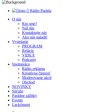
Rádio Paráda
O nás
Kto sme?
Náš tím
Kontaktujte nás
Ako nás naladiť
Vysielanie
PROGRAM
Relácie
VIDEÁ
Podcasty
Spolupráca
Rádio reklama
Kreatívna činnosť
Moderovanie akcií
Obchod
NOVINKY
Súťaže
Parádne zážitky
Events
Lackómoni