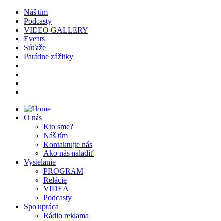
Náš tím
Podcasty
VIDEO GALLERY
Events
Súťaže
Parádne zážitky
O nás
Kto sme?
Náš tím
Kontaktujte nás
Ako nás naladiť
Vysielanie
PROGRAM
Relácie
VIDEÁ
Podcasty
Spolupráca
Rádio reklama