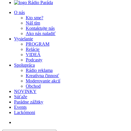
Rádio Paráda
O nás
Kto sme?
Náš tím
Kontaktujte nás
Ako nás naladiť
Vysielanie
PROGRAM
Relácie
VIDEÁ
Podcasty
Spolupráca
Rádio reklama
Kreatívna činnosť
Moderovanie akcií
Obchod
NOVINKY
Súťaže
Parádne zážitky
Events
Lackómoni