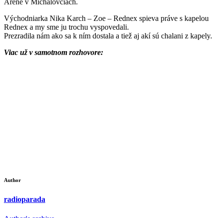
Aréne v Michalovciach.
Východniarka Nika Karch – Zoe – Rednex spieva práve s kapelou
Rednex a my sme ju trochu vyspovedali.
Prezradila nám ako sa k ním dostala a tiež aj akí sú chalani z kapely.
Viac už v samotnom rozhovore:
Author
radioparada