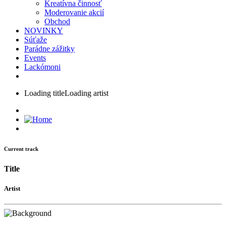
Kreatívna činnosť
Moderovanie akcií
Obchod
NOVINKY
Súťaže
Parádne zážitky
Events
Lackómoni
Loading title
Loading artist
Current track
Title
Artist