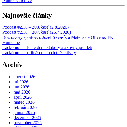
Author's archive
Najnovšie články
Podcast #2,16 – 208. časť (2.8.2026)
Podcast #2,16 – 207. časť (26.7.2026)
Rozhovory športovci: Jozef Skvašík a Mateus de Oliveira, FK
Humenné
Lackómoni – letné denné tábory a aktivity pre deti
Lackómoni – prihlásenie na letné aktivity
Archív
august 2026
júl 2026
jún 2026
máj 2026
apríl 2026
marec 2026
február 2026
január 2026
december 2025
november 2025