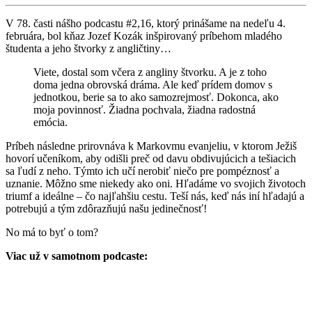
V 78. časti nášho podcastu #2,16, ktorý prinášame na nedeľu 4.
februára, bol kňaz Jozef Kozák inšpirovaný príbehom mladého
študenta a jeho štvorky z angličtiny…
Viete, dostal som včera z angliny štvorku. A je z toho
doma jedna obrovská dráma. Ale keď prídem domov s
jednotkou, berie sa to ako samozrejmosť. Dokonca, ako
moja povinnosť. Žiadna pochvala, žiadna radostná
emócia.
Príbeh následne prirovnáva k Markovmu evanjeliu, v ktorom Ježiš
hovorí učeníkom, aby odišli preč od davu obdivujúcich a tešiacich
sa ľudí z neho. Týmto ich učí nerobiť niečo pre pompéznosť a
uznanie. Môžno sme niekedy ako oni. Hľadáme vo svojich životoch
triumf a ideálne – čo najľahšiu cestu. Teší nás, keď nás iní hľadajú a
potrebujú a tým zdôrazňujú našu jedinečnosť!
No má to byť o tom?
Viac už v samotnom podcaste: