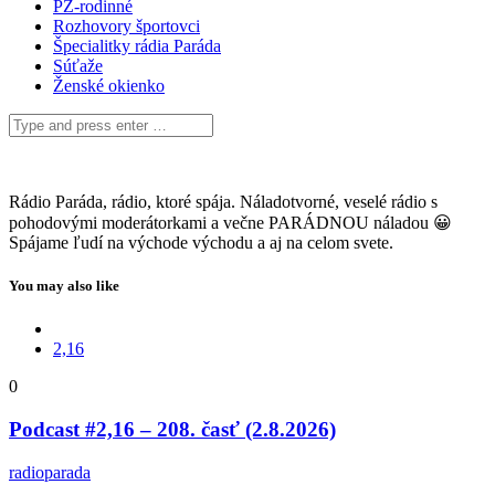
PZ-rodinné
Rozhovory športovci
Špecialitky rádia Paráda
Súťaže
Ženské okienko
Rádio Paráda, rádio, ktoré spája. Náladotvorné, veselé rádio s
pohodovými moderátorkami a večne PARÁDNOU náladou 😀
Spájame ľudí na východe východu a aj na celom svete.
You may also like
2,16
0
Podcast #2,16 – 208. časť (2.8.2026)
radioparada