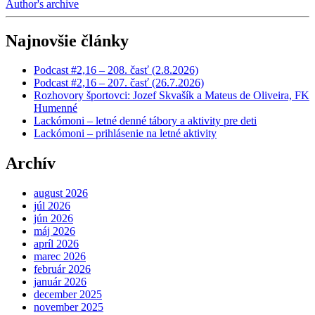
Author's archive
Najnovšie články
Podcast #2,16 – 208. časť (2.8.2026)
Podcast #2,16 – 207. časť (26.7.2026)
Rozhovory športovci: Jozef Skvašík a Mateus de Oliveira, FK
Humenné
Lackómoni – letné denné tábory a aktivity pre deti
Lackómoni – prihlásenie na letné aktivity
Archív
august 2026
júl 2026
jún 2026
máj 2026
apríl 2026
marec 2026
február 2026
január 2026
december 2025
november 2025