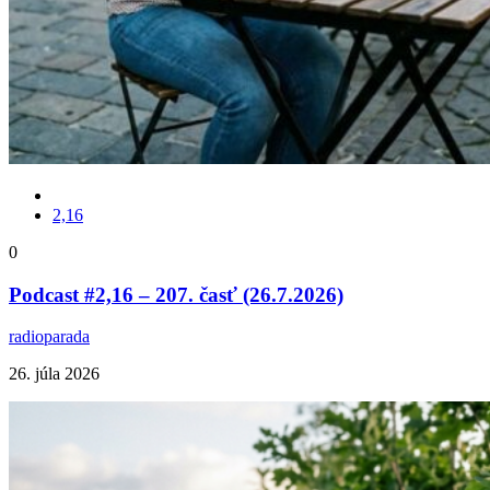
2,16
0
Podcast #2,16 – 207. časť (26.7.2026)
radioparada
26. júla 2026