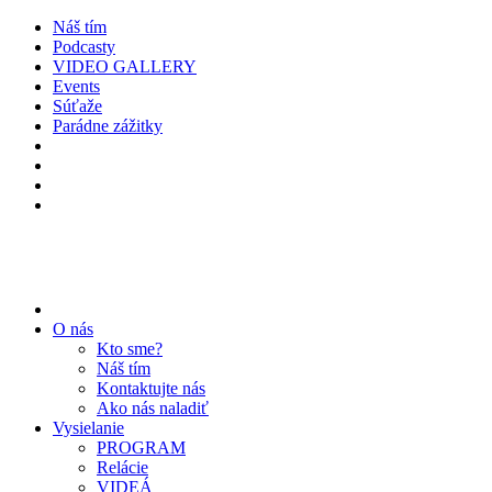
Náš tím
Podcasty
VIDEO GALLERY
Events
Súťaže
Parádne zážitky
O nás
Kto sme?
Náš tím
Kontaktujte nás
Ako nás naladiť
Vysielanie
PROGRAM
Relácie
VIDEÁ