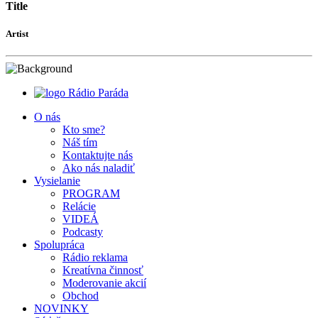
Title
Artist
Rádio Paráda
O nás
Kto sme?
Náš tím
Kontaktujte nás
Ako nás naladiť
Vysielanie
PROGRAM
Relácie
VIDEÁ
Podcasty
Spolupráca
Rádio reklama
Kreatívna činnosť
Moderovanie akcií
Obchod
NOVINKY