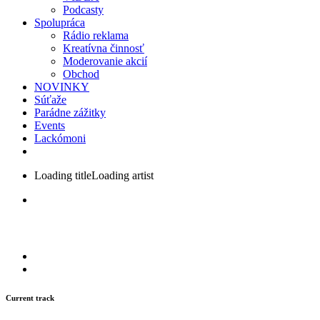
Podcasty
Spolupráca
Rádio reklama
Kreatívna činnosť
Moderovanie akcií
Obchod
NOVINKY
Súťaže
Parádne zážitky
Events
Lackómoni
Loading title
Loading artist
Current track