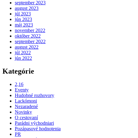
september 2023
august 2023
júl 2023
jún 2023
máj 2023
november 2022
október 2022
september 2022
august 2022
júl 2022
jún 2022
Kategórie
2,16
Eventy
Hudobné rozhovory
Lackómoni
Nezaradené
Novinky
O cestovaní
Parádni východniari
Pozápasové hodnotenia
PR