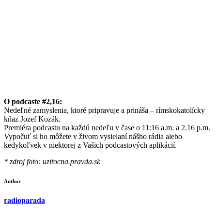
O podcaste #2,16:
Nedeľné zamyslenia, ktoré pripravuje a prináša – rímskokatolícky
kňaz Jozef Kozák.
Premiéra podcastu na každú nedeľu v čase o 11:16 a.m. a 2.16 p.m.
Vypočuť si ho môžete v živom vysielaní nášho rádia alebo
kedykoľvek v niektorej z Vašich podcastových aplikácií.
* zdroj foto: uzitocna.pravda.sk
Author
radioparada